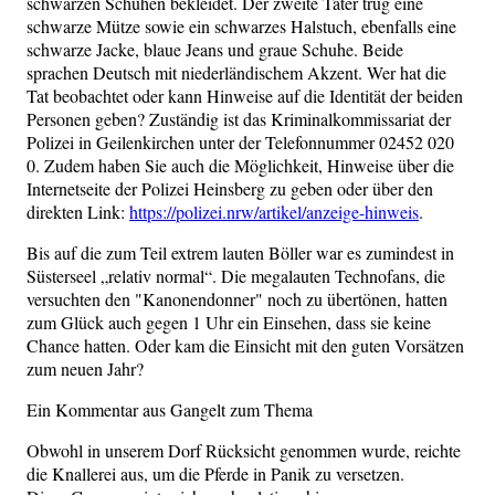
schwarzen Schuhen bekleidet. Der zweite Täter trug eine
schwarze Mütze sowie ein schwarzes Halstuch, ebenfalls eine
schwarze Jacke, blaue Jeans und graue Schuhe. Beide
sprachen Deutsch mit niederländischem Akzent. Wer hat die
Tat beobachtet oder kann Hinweise auf die Identität der beiden
Personen geben? Zuständig ist das Kriminalkommissariat der
Polizei in Geilenkirchen unter der Telefonnummer 02452 020
0. Zudem haben Sie auch die Möglichkeit, Hinweise über die
Internetseite der Polizei Heinsberg zu geben oder über den
direkten Link:
https://polizei.nrw/artikel/anzeige-hinweis
.
Bis auf die zum Teil extrem lauten Böller war es zumindest in
Süsterseel „relativ normal“. Die megalauten Technofans, die
versuchten den "Kanonendonner" noch zu übertönen, hatten
zum Glück auch gegen 1 Uhr ein Einsehen, dass sie keine
Chance hatten. Oder kam die Einsicht mit den guten Vorsätzen
zum neuen Jahr?
Ein Kommentar aus Gangelt zum Thema
Obwohl in unserem Dorf Rücksicht genommen wurde, reichte
die Knallerei aus, um die Pferde in Panik zu versetzen.