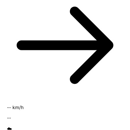
-- km/h
--
☁️