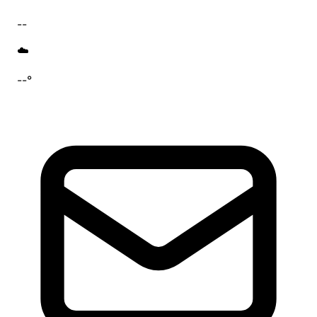
--
☁️
--°