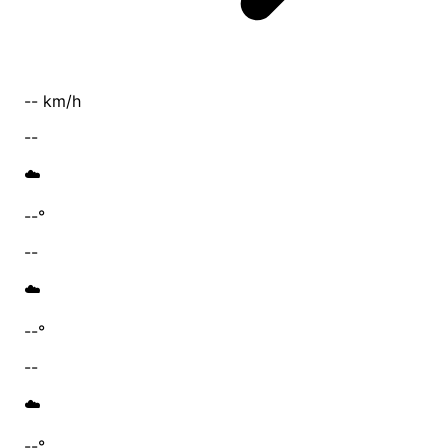
-- km/h
--
☁️
--°
--
☁️
--°
--
☁️
--°