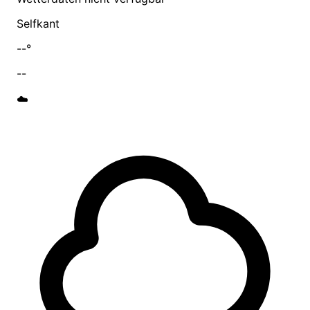
Selfkant
--°
--
☁️