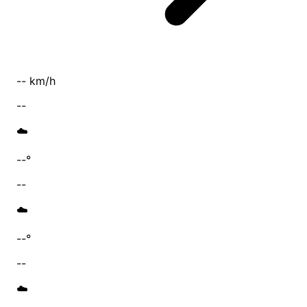
-- km/h
--
☁️
--°
--
☁️
--°
--
☁️