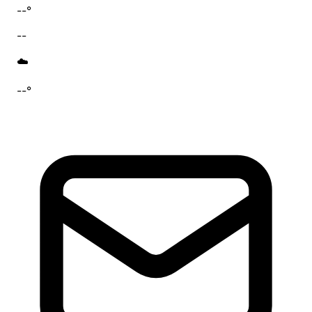
--°
--
☁️
--°