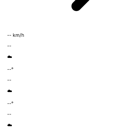
-- km/h
--
☁️
--°
--
☁️
--°
--
☁️