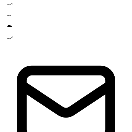
--°
--
☁️
--°