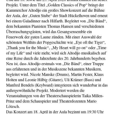
Projekt. Unter dem Titel „Golden Classics of Pop“ bringt der
Kammerchor Altodijo ein großes Showkonzert auf die Bühne
der Aula, der „Guten Stube“ der Stadt Hückelhoven und erneut
bei einem Galadinner nach Hilfarth. Begleitet von „Die Bänd“,
dem bekannten Pianisten Thomas Hansen und verschiedenen
Überraschungsgästen, wird das Gesangsensemble ein
Feuerwerk der guten Laune zünden. Mit einer Auswahl der
schönsten Welthits der Popgeschichte wie „Eye oft the Tiger“,
„Thank you for the Music“, „My Heart will go on“ oder „Time
of my Life“ und viele mehr, wird sich Altodijo musikalisch auf
eine Reise durch die Jahrzehnte des 20. Jahrhunderts begeben.
Neu ist, dass Altodijo erstmals von „Die Bänd“, einer Truppe
aus erfahrenen und in der Musikszene bekannten Musikern,
begleitet wird. Nicole Manske (Drums), Martin Fester, Klaus
Holten und Leonie Hilbig (Gitarre), Uli Krämer (Bass) und
Manfred Bendels (Keyboard) integrieren sich wunderbar in das
außergewöhnliche Projekt. Moderiert werden die
Veranstaltungen von der Theaterschauspielerin Taika Millen-
Prinz und dem Schauspieler und Theaterdozenten Mario
Lötzsch.
Das Konzert am 18. April in der Aula beginnt um 19:30 Uhr