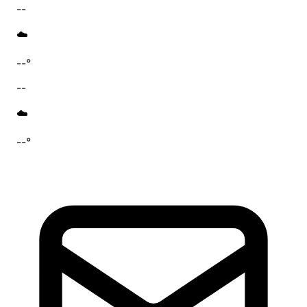
--
☁️
--°
--
☁️
--°