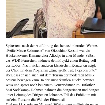
Spätestens nach der Aufführung des herausfordernden Werkes
„Petite Messe Solennelle“ von Gioachino Rossini war der
Hückelhovener Kammerchor Altodijo in aller Munde. Selbst
das WDR-Fernsehen widmete dem Projekt einen Beitrag voll
des Lobes. Nach vielen anderen klassischen Konzerten zeigte
der Chor mit dem Programm „Eine große Tüte Popcorn bitte“
aber, dass er sich auch auf dem Terrain der modernen Musik
bestens bewegen kann. In der ausverkauften Hückelhovener
Aula und später noch bei einem Konzertdinner im Hilfarther
Saal Sodekamp- Dohmen nahmen die Sängerinnen und Sänger
unter Leitung des Dirigenten Johannes Fell das Publikum mit
auf eine Reise in die Welt der Filmmusik.
Und am 18. sowie am 25. April 2026 kommt endlich ein neues