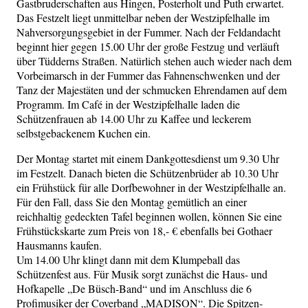
Gastbruderschaften aus Hingen, Posterholt und Puth erwartet.
Das Festzelt liegt unmittelbar neben der Westzipfelhalle im
Nahversorgungsgebiet in der Fummer. Nach der Feldandacht
beginnt hier gegen 15.00 Uhr der große Festzug und verläuft
über Tüdderns Straßen. Natürlich stehen auch wieder nach dem
Vorbeimarsch in der Fummer das Fahnenschwenken und der
Tanz der Majestäten und der schmucken Ehrendamen auf dem
Programm. Im Café in der Westzipfelhalle laden die
Schützenfrauen ab 14.00 Uhr zu Kaffee und leckerem
selbstgebackenem Kuchen ein.
Der Montag startet mit einem Dankgottesdienst um 9.30 Uhr
im Festzelt. Danach bieten die Schützenbrüder ab 10.30 Uhr
ein Frühstück für alle Dorfbewohner in der Westzipfelhalle an.
Für den Fall, dass Sie den Montag gemütlich an einer
reichhaltig gedeckten Tafel beginnen wollen, können Sie eine
Frühstückskarte zum Preis von 18,- € ebenfalls bei Gothaer
Hausmanns kaufen.
Um 14.00 Uhr klingt dann mit dem Klumpeball das
Schützenfest aus. Für Musik sorgt zunächst die Haus- und
Hofkapelle „De Büsch-Band“ und im Anschluss die 6
Profimusiker der Coverband „MADISON“. Die Spitzen-