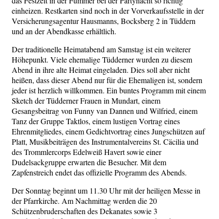
das Festzelt in der Fummer bei der Partynacht so richtig
einheizen. Restkarten sind noch in der Vorverkaufsstelle in der
Versicherungsagentur Hausmanns, Bocksberg 2 in Tüddern
und an der Abendkasse erhältlich.
Der traditionelle Heimatabend am Samstag ist ein weiterer
Höhepunkt. Viele ehemalige Tüdderner wurden zu diesem
Abend in ihre alte Heimat eingeladen. Dies soll aber nicht
heißen, dass dieser Abend nur für die Ehemaligen ist, sondern
jeder ist herzlich willkommen. Ein buntes Programm mit einem
Sketch der Tüdderner Frauen in Mundart, einem
Gesangsbeitrag von Funny van Dannen und Wilfried, einem
Tanz der Gruppe Taktlos, einem lustigen Vortrag eines
Ehrenmitgliedes, einem Gedichtvortrag eines Jungschützen auf
Platt, Musikbeiträgen des Instrumentalvereins St. Cäcilia und
des Trommlercorps Edelweiß Havert sowie einer
Dudelsackgruppe erwarten die Besucher. Mit dem
Zapfenstreich endet das offizielle Programm des Abends.
Der Sonntag beginnt um 11.30 Uhr mit der heiligen Messe in
der Pfarrkirche. Am Nachmittag werden die 20
Schützenbruderschaften des Dekanates sowie 3