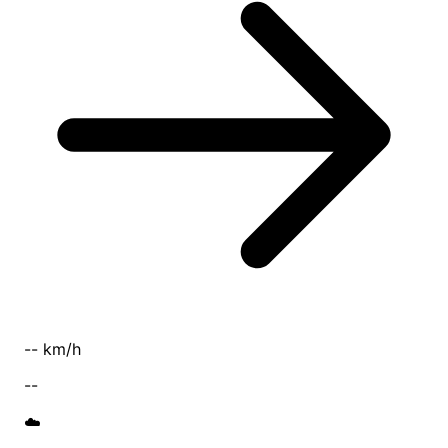
-- km/h
--
☁️