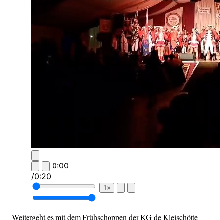
0:00
/
0:20
1×
Weitergeht es mit dem Frühschoppen der KG de Kleischötte