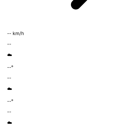
-- km/h
--
☁️
--°
--
☁️
--°
--
☁️