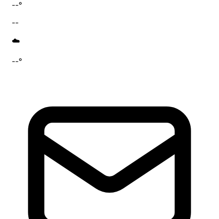
--°
--
☁️
--°