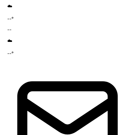
☁️
--°
--
☁️
--°