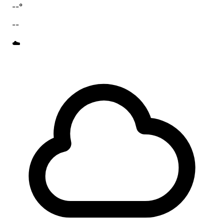
--°
--
☁️