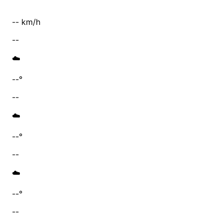
-- km/h
--
☁️
--°
--
☁️
--°
--
☁️
--°
--