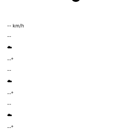
-- km/h
--
☁️
--°
--
☁️
--°
--
☁️
--°