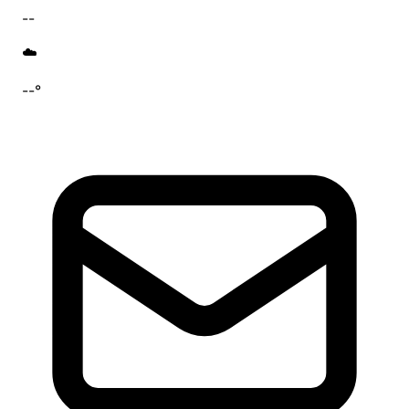
--
☁️
--°