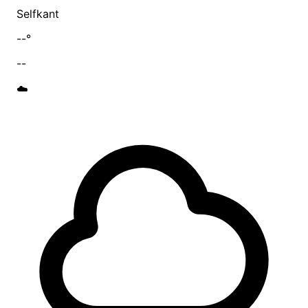
Selfkant
--°
--
☁️