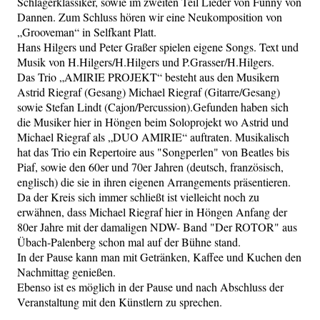
Schlagerklassiker, sowie im zweiten Teil Lieder von Funny von
Dannen. Zum Schluss hören wir eine Neukomposition von
„Grooveman“ in Selfkant Platt.
Hans Hilgers und Peter Graßer spielen eigene Songs. Text und
Musik von H.Hilgers/H.Hilgers und P.Grasser/H.Hilgers.
Das Trio „AMIRIE PROJEKT“ besteht aus den Musikern
Astrid Riegraf (Gesang) Michael Riegraf (Gitarre/Gesang)
sowie Stefan Lindt (Cajon/Percussion).Gefunden haben sich
die Musiker hier in Höngen beim Soloprojekt wo Astrid und
Michael Riegraf als „DUO AMIRIE“ auftraten. Musikalisch
hat das Trio ein Repertoire aus "Songperlen" von Beatles bis
Piaf, sowie den 60er und 70er Jahren (deutsch, französisch,
englisch) die sie in ihren eigenen Arrangements präsentieren.
Da der Kreis sich immer schließt ist vielleicht noch zu
erwähnen, dass Michael Riegraf hier in Höngen Anfang der
80er Jahre mit der damaligen NDW- Band "Der ROTOR" aus
Übach-Palenberg schon mal auf der Bühne stand.
In der Pause kann man mit Getränken, Kaffee und Kuchen den
Nachmittag genießen.
Ebenso ist es möglich in der Pause und nach Abschluss der
Veranstaltung mit den Künstlern zu sprechen.