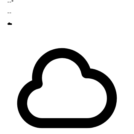
--°
--
☁️