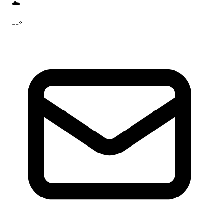
☁️
--°