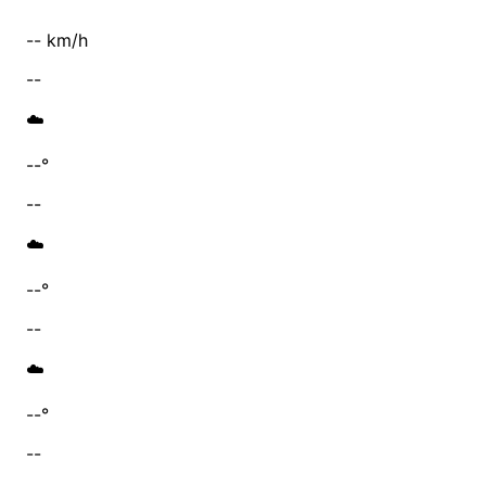
-- km/h
--
☁️
--°
--
☁️
--°
--
☁️
--°
--