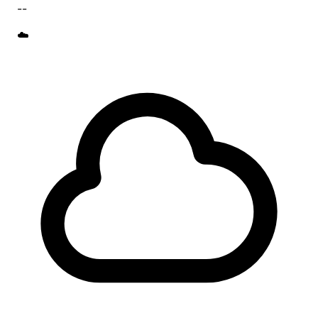
--
☁️