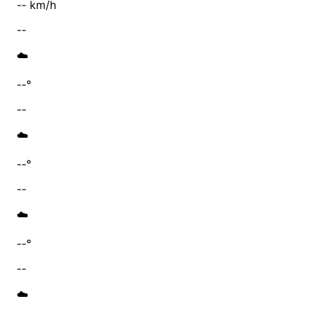
-- km/h
--
☁️
--°
--
☁️
--°
--
☁️
--°
--
☁️