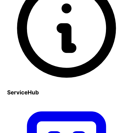
ServiceHub