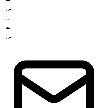
☁️
--°
--
☁️
--°