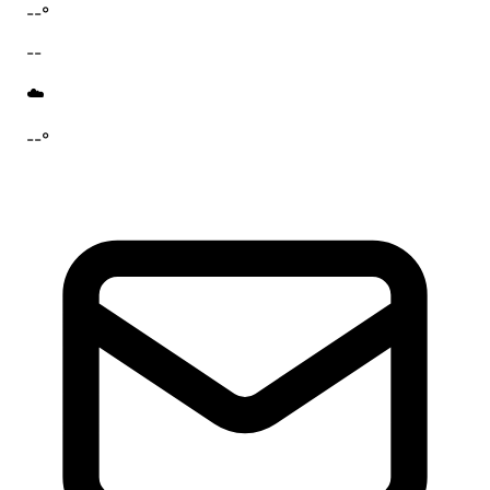
--°
--
☁️
--°