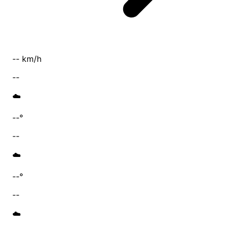
-- km/h
--
☁️
--°
--
☁️
--°
--
☁️