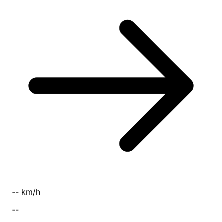
-- km/h
--