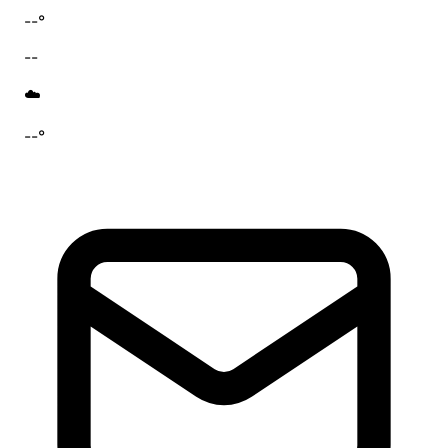
--°
--
☁️
--°