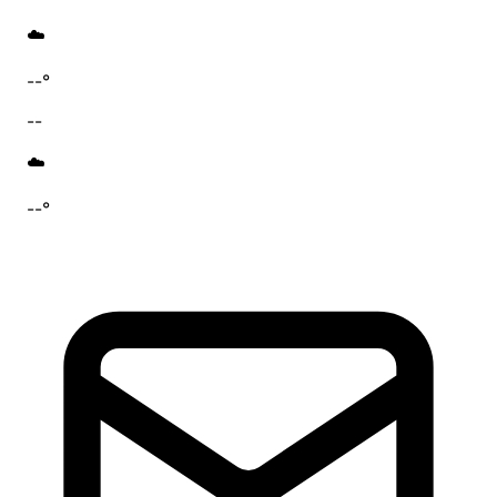
☁️
--°
--
☁️
--°