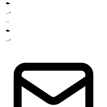
☁️
--°
--
☁️
--°