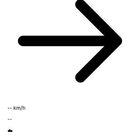
-- km/h
--
☁️