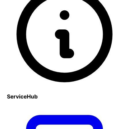
ServiceHub