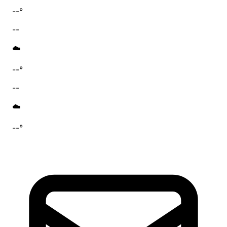
--°
--
☁️
--°
--
☁️
--°