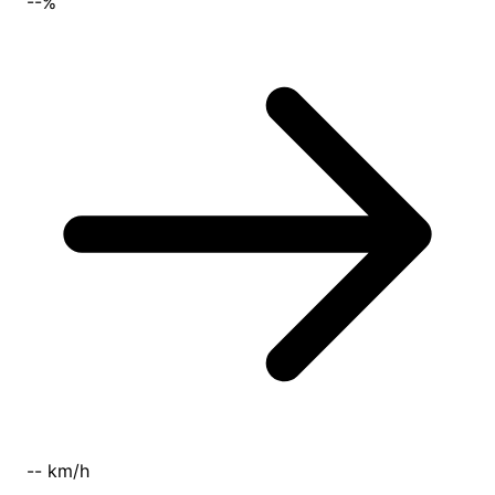
--%
-- km/h