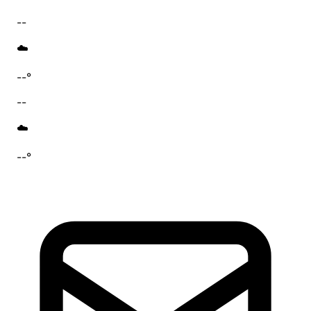
--
☁️
--°
--
☁️
--°