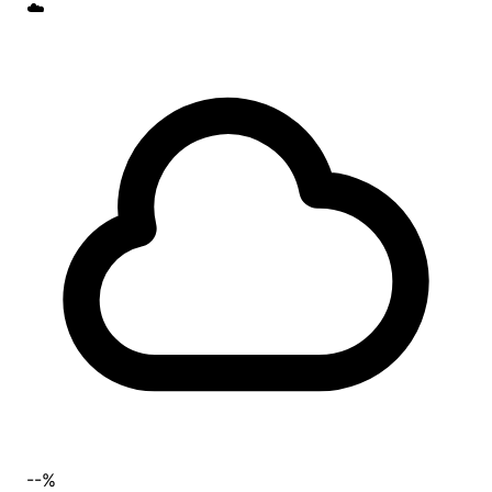
☁️
--%