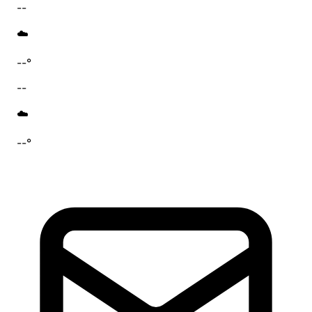
--
☁️
--°
--
☁️
--°