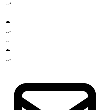
--°
--
☁️
--°
--
☁️
--°