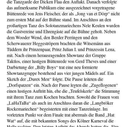
die Tanzgarde der Dicken Flaa den Auftakt. Danach verfolgte
das aufmerksame Publikum eine ausgezeichnet vorgetragene
Büttenrede von Jens Fleischer, der als „Jong van et Dörp“ nicht
zum ersten Mal auf der Bühne stand. Im Anschluss an den
großartigen Tanz des Solotanzmariechens Nele Keulen wurden
die Gastvereine und Ehrengäste auf die Bühne geholt. Neben
dem Wooder Wend, den Berder Perringen und den
Scherwauerer Heggeströpern brachten die Witsemänn aus
Tüddern ihr Prinzenpaar, Prinz Julian I. und Prinzessin Lena,
mit. Nach einem herausragenden Showtanz der Gruppe
Taktlos, einer lustigen Büttenrede von Gerd Theves und einer
Darbietung der „Billy Boys“ trat eine neu formierte
Showtanzgruppe bestehend aus vier jungen Mädels auf. Ein
Sketch der „Durex Men“ folgte. Die Pause leiteten die
„Dorfspatzen“ ein. Nach der Pause legten die „Zugeflogenen“
einen lustigen Auftritt hin, ehe die „Teufelskerle“ die Stimmung
mit ihrem Tanz zum Kochen brachten. Sowohl die Frauen vom
„LaHaTaBa“ als auch im Anschluss daran die „Langbröker
Rockemariechen“ begeisterten mit einer Tanzeinlage. Im
vorletzten Punkt vor dem Finale trat abermals die Band „Hat
Wat“ auf, die mit bekannten Songs des Kölner Karneval die
Halle rockten. Den letzten Auftritt des Abends hatten die „Fire