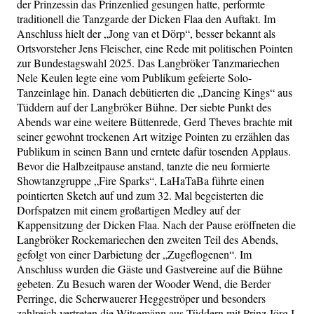
der Prinzessin das Prinzenlied gesungen hatte, performte
traditionell die Tanzgarde der Dicken Flaa den Auftakt. Im
Anschluss hielt der „Jong van et Dörp“, besser bekannt als
Ortsvorsteher Jens Fleischer, eine Rede mit politischen Pointen
zur Bundestagswahl 2025. Das Langbröker Tanzmariechen
Nele Keulen legte eine vom Publikum gefeierte Solo-
Tanzeinlage hin. Danach debütierten die „Dancing Kings“ aus
Tüddern auf der Langbröker Bühne. Der siebte Punkt des
Abends war eine weitere Büttenrede, Gerd Theves brachte mit
seiner gewohnt trockenen Art witzige Pointen zu erzählen das
Publikum in seinen Bann und erntete dafür tosenden Applaus.
Bevor die Halbzeitpause anstand, tanzte die neu formierte
Showtanzgruppe „Fire Sparks“, LaHaTaBa führte einen
pointierten Sketch auf und zum 32. Mal begeisterten die
Dorfspatzen mit einem großartigen Medley auf der
Kappensitzung der Dicken Flaa. Nach der Pause eröffneten die
Langbröker Rockemariechen den zweiten Teil des Abends,
gefolgt von einer Darbietung der „Zugeflogenen“. Im
Anschluss wurden die Gäste und Gastvereine auf die Bühne
gebeten. Zu Besuch waren der Wooder Wend, die Berder
Perringe, die Scherwauerer Heggeströper und besonders
zahlreich vertreten die Witsemänn aus Tüddern mit Prinz Jörg I.