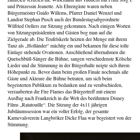
und Prinzessin Jeanette. Als Ehrengäste waren neben
Bürgermeister Guido Willems, Pfarrer Daniel Wenzel und
Landrat Stephan Pusch auch der Bundestagsabgeordnete
Wilfried Oellers zur Sitzung gekommen. Nach einigen Worten
von Sitzungspräsidenten und Gästen bog man auf die
Zielgerade ab. Die Teufelskerle heizten der Menge mit ihrem
Tanz als „Holländer“ mächtig ein und bekamen für diese tolle
Einlage stehende Ovationen. Anschließend übernahmen die
Quetschbüll-Sänger die Bühne, sangen verschiedenste Kölsche
Lieder und die Stimmung in der Bürgerhalle neigte sich ihrem
Höhepunkt zu. Bevor dann beim großen Finale nochmals alle
Gäste und Akteure die Bühne betraten, um sich beim
begeisterten Publikum zu bedanken und zu verabschieden,
verzauberten die Fire Flames das Bürgertreff mit einem
Ausflug nach Frankreich in die Welt des berühmten Disney
Films „Ratatouille“. Die Sitzung der 4x11 jährigen
Jubiläumssession war ein voller Erfolg, der gesamte
Karnevalsverein Langbröker Dicke Flaa war begeistert von der
Stimmung.