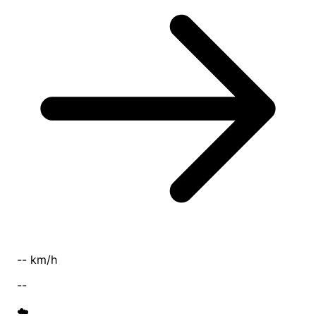
-- km/h
--
☁️