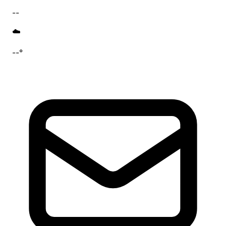
--
☁️
--°