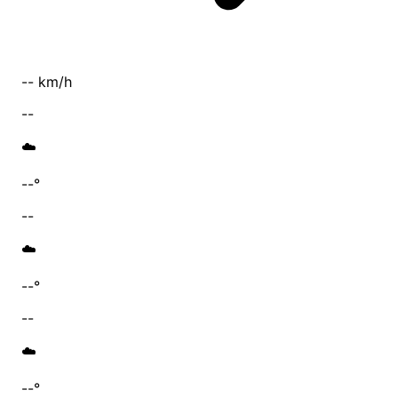
-- km/h
--
☁️
--°
--
☁️
--°
--
☁️
--°