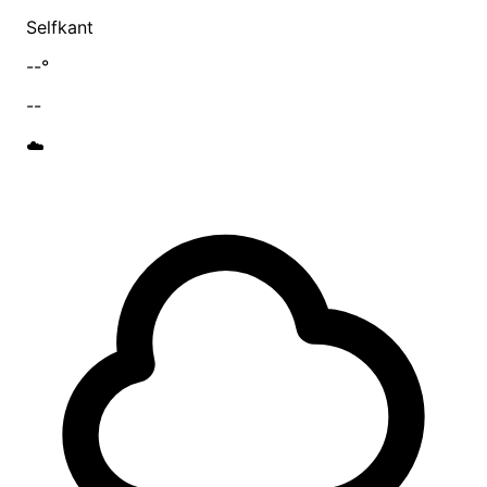
Selfkant
--°
--
☁️