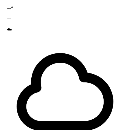
--°
--
☁️