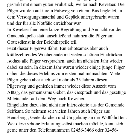
gestärkt mit einem guten Frühstück, weiter nach Kevelaer. Die
Pilger wurden auf ihrem Fußweg von einem Bus begleitet, in
dem Versorgungsmaterial und Gepäck untergebracht waren,
und der für alle Notfälle erreichbar war.
In Kevelaer fand eine kurze Begrüßung und Andacht vor der
Gnadenkapelle statt, anschließend nahmen die Pilger am
Gottesdienst in der Beichtkapelle teil.
Fazit dieser Pilgerwallfahrt: Ein erholsames aber auch
kräftezehrendes Wochenende mit vielen schönen Eindrücken
,sodass alle Pilger versprachen, auch im nächsten Jahr wieder
dabei zu sein. In diesem Jahr waren wieder einige junge Pilger
dabei, die dieses Erlebnis zum ersten mal mitmachten. Viele
Pilger gehen aber auch seit mehr als 35 Jahren diesen
Pilgerweg und genießen immer wieder diese Auszeit vom
Alltag, das gemeinsame Gebet, das Gespräch und das gesellige
Miteinander auf dem Weg nach Kevelaer.
Eingeladen dazu sind nicht nur Interessierte aus der Gemeinde
Selfkant. So nehmen seit vielen Jahren auch Pilger aus
Heinsberg , Geilenkirchen und Umgebung an der Wallfahrt teil.
Wer diese schöne Erfahrung selbst machen möchte, kann sich
gerne unter den Telefonnummern 02456-3466 oder 02456-