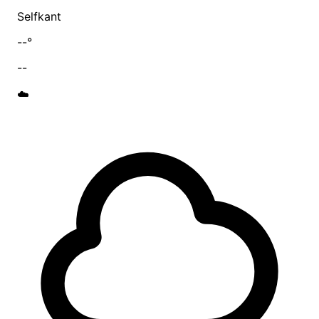
Selfkant
--°
--
☁️