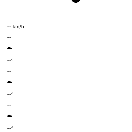
-- km/h
--
☁️
--°
--
☁️
--°
--
☁️
--°