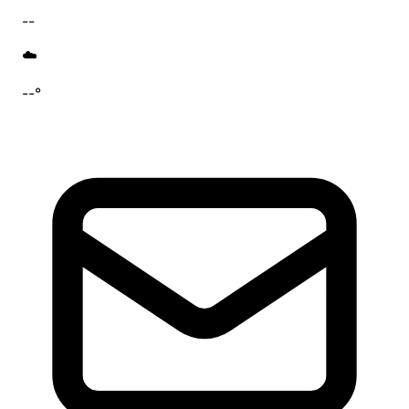
--
☁️
--°