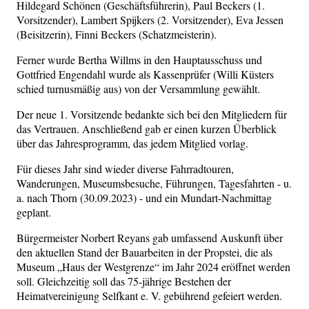
Hildegard Schönen (Geschäftsführerin), Paul Beckers (1.
Vorsitzender), Lambert Spijkers (2. Vorsitzender), Eva Jessen
(Beisitzerin), Finni Beckers (Schatzmeisterin).
Ferner wurde Bertha Willms in den Hauptausschuss und
Gottfried Engendahl wurde als Kassenprüfer (Willi Küsters
schied turnusmäßig aus) von der Versammlung gewählt.
Der neue 1. Vorsitzende bedankte sich bei den Mitgliedern für
das Vertrauen. Anschließend gab er einen kurzen Überblick
über das Jahresprogramm, das jedem Mitglied vorlag.
Für dieses Jahr sind wieder diverse Fahrradtouren,
Wanderungen, Museumsbesuche, Führungen, Tagesfahrten - u.
a. nach Thorn (30.09.2023) - und ein Mundart-Nachmittag
geplant.
Bürgermeister Norbert Reyans gab umfassend Auskunft über
den aktuellen Stand der Bauarbeiten in der Propstei, die als
Museum „Haus der Westgrenze“ im Jahr 2024 eröffnet werden
soll. Gleichzeitig soll das 75-jährige Bestehen der
Heimatvereinigung Selfkant e. V. gebührend gefeiert werden.