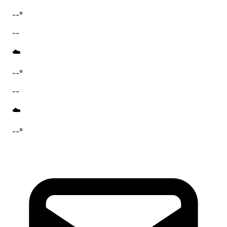
--°
--
☁️
--°
--
☁️
--°