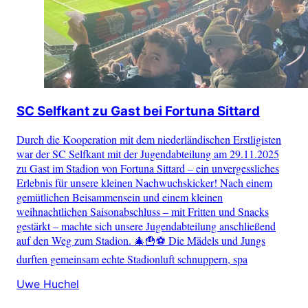
SC Selfkant zu Gast bei Fortuna Sittard
Durch die Kooperation mit dem niederländischen Erstligisten
war der SC Selfkant mit der Jugendabteilung am 29.11.2025
zu Gast im Stadion von Fortuna Sittard – ein unvergessliches
Erlebnis für unsere kleinen Nachwuchskicker! Nach einem
gemütlichen Beisammensein und einem kleinen
weihnachtlichen Saisonabschluss – mit Fritten und Snacks
gestärkt – machte sich unsere Jugendabteilung anschließend
auf den Weg zum Stadion. 🎄🍟⚽ Die Mädels und Jungs
durften gemeinsam echte Stadionluft schnuppern, spa
Uwe Huchel