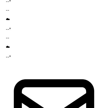
--°
--
☁️
--°
--
☁️
--°