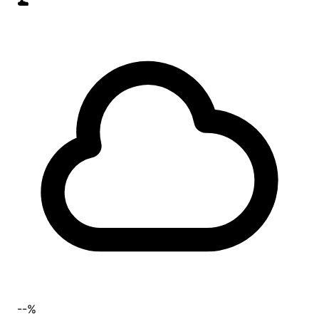
☁️
--%