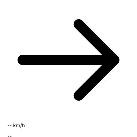
-- km/h
--