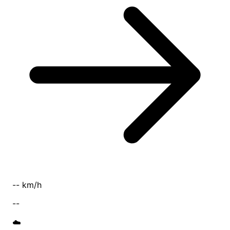
-- km/h
--
☁️