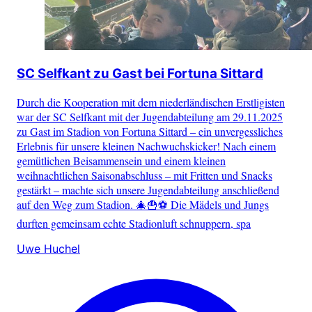
SC Selfkant zu Gast bei Fortuna Sittard
Durch die Kooperation mit dem niederländischen Erstligisten
war der SC Selfkant mit der Jugendabteilung am 29.11.2025
zu Gast im Stadion von Fortuna Sittard – ein unvergessliches
Erlebnis für unsere kleinen Nachwuchskicker! Nach einem
gemütlichen Beisammensein und einem kleinen
weihnachtlichen Saisonabschluss – mit Fritten und Snacks
gestärkt – machte sich unsere Jugendabteilung anschließend
auf den Weg zum Stadion. 🎄🍟⚽ Die Mädels und Jungs
durften gemeinsam echte Stadionluft schnuppern, spa
Uwe Huchel