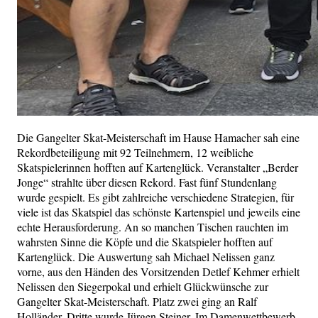
Die Gangelter Skat-Meisterschaft im Hause Hamacher sah eine
Rekordbeteiligung mit 92 Teilnehmern, 12 weibliche
Skatspielerinnen hofften auf Kartenglück. Veranstalter „Berder
Jonge“ strahlte über diesen Rekord. Fast fünf Stundenlang
wurde gespielt. Es gibt zahlreiche verschiedene Strategien, für
viele ist das Skatspiel das schönste Kartenspiel und jeweils eine
echte Herausforderung. An so manchen Tischen rauchten im
wahrsten Sinne die Köpfe und die Skatspieler hofften auf
Kartenglück. Die Auswertung sah Michael Nelissen ganz
vorne, aus den Händen des Vorsitzenden Detlef Kehmer erhielt
Nelissen den Siegerpokal und erhielt Glückwünsche zur
Gangelter Skat-Meisterschaft. Platz zwei ging an Ralf
Holländer, Dritte wurde Jürgen Steiner. Im Damenwettbewerb