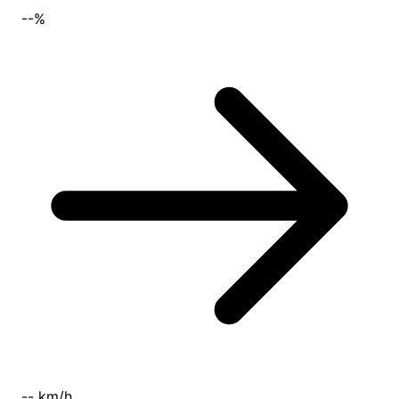
--%
-- km/h