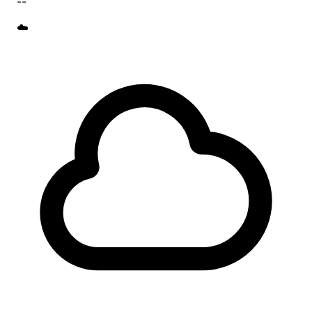
--
☁️