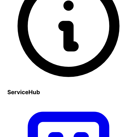
ServiceHub