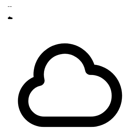
--
☁️