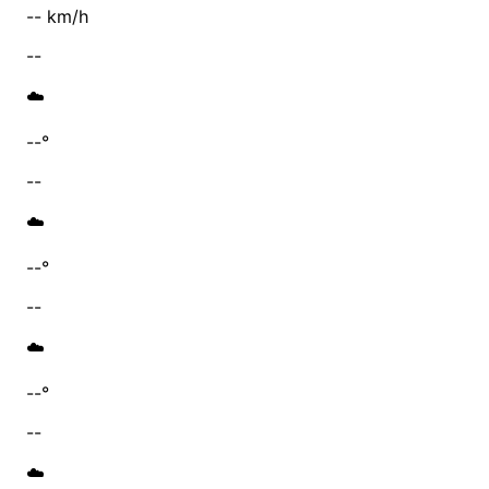
-- km/h
--
☁️
--°
--
☁️
--°
--
☁️
--°
--
☁️