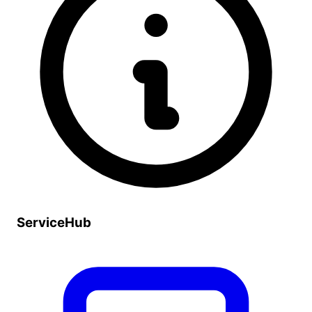
ServiceHub