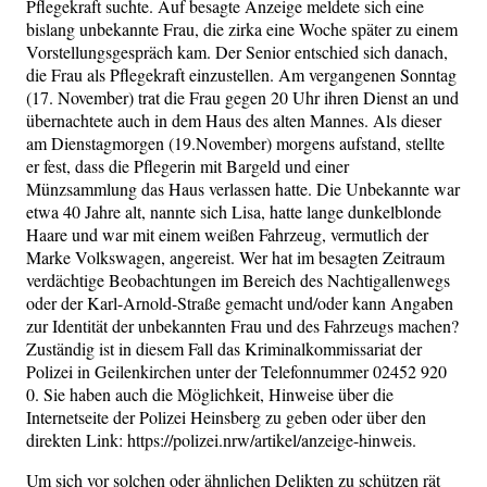
Pflegekraft suchte. Auf besagte Anzeige meldete sich eine
bislang unbekannte Frau, die zirka eine Woche später zu einem
Vorstellungsgespräch kam. Der Senior entschied sich danach,
die Frau als Pflegekraft einzustellen. Am vergangenen Sonntag
(17. November) trat die Frau gegen 20 Uhr ihren Dienst an und
übernachtete auch in dem Haus des alten Mannes. Als dieser
am Dienstagmorgen (19.November) morgens aufstand, stellte
er fest, dass die Pflegerin mit Bargeld und einer
Münzsammlung das Haus verlassen hatte. Die Unbekannte war
etwa 40 Jahre alt, nannte sich Lisa, hatte lange dunkelblonde
Haare und war mit einem weißen Fahrzeug, vermutlich der
Marke Volkswagen, angereist. Wer hat im besagten Zeitraum
verdächtige Beobachtungen im Bereich des Nachtigallenwegs
oder der Karl-Arnold-Straße gemacht und/oder kann Angaben
zur Identität der unbekannten Frau und des Fahrzeugs machen?
Zuständig ist in diesem Fall das Kriminalkommissariat der
Polizei in Geilenkirchen unter der Telefonnummer 02452 920
0. Sie haben auch die Möglichkeit, Hinweise über die
Internetseite der Polizei Heinsberg zu geben oder über den
direkten Link: https://polizei.nrw/artikel/anzeige-hinweis.
Um sich vor solchen oder ähnlichen Delikten zu schützen rät