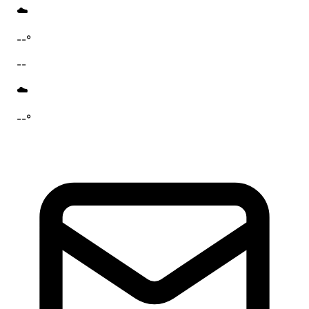
☁️
--°
--
☁️
--°