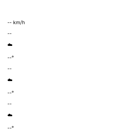
-- km/h
--
☁️
--°
--
☁️
--°
--
☁️
--°