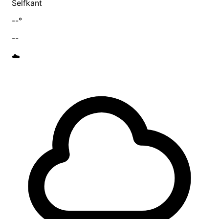
Selfkant
--°
--
☁️