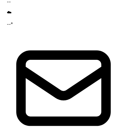
--
☁️
--°