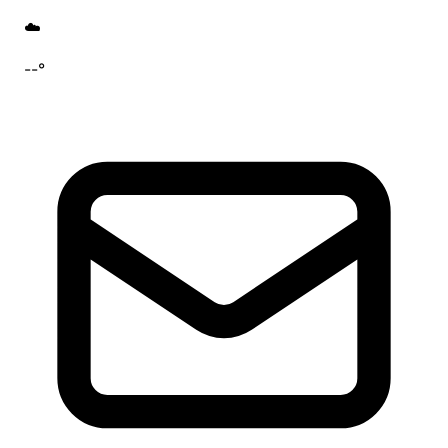
☁️
--°