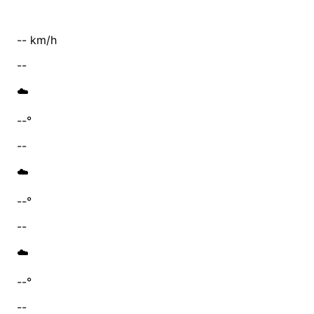
-- km/h
--
☁️
--°
--
☁️
--°
--
☁️
--°
--