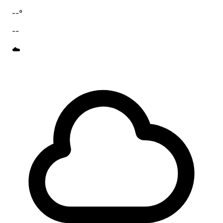
--°
--
☁️