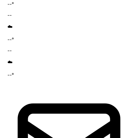
--°
--
☁️
--°
--
☁️
--°