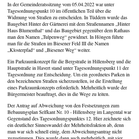
In der Gemeinderatssitzung vom 05.04.2022 war unter
Tagesordnungspunkt 10 im öffentlichen Teil über die
Widmung von Straßen zu entscheiden. In Tüddern wurde das
Baugebiet Hinter der Gärtnerei mit dem Straßennamen „Hinter
Haus Blumenthal“ und das Baugebiet gegenüber dem Rathaus
man den Namen „Tulpenweg“ gewidmet. In Höngen führte
man für die Straßen im Biesener Feld III die Namen
„Klosterpfad“ und „Biesener Weg“ weiter.
Ein Parkraumkonzept für die Bergstraße in Hillensberg und die
Hauptstraße in Havert stand unter Tagesordnungspunkt 11 der
Tagesordnung zur Entscheidung. Um ein geordnetes Parken in
den bezeichneten Straßen sicherzustellen, ist die Erstellung
eines Parkraumkonzepts erforderlich. Mehrheitlich wurde der
Bürgermeister beauftragt, dies in die Wege zu leiten.
Der Antrag auf Abweichung von den Festsetzungen zum
Bebauungsplan Selfkant Nr. 10 - Hillensberg im Langental war
Gegenstand des Tagesordnungspunktes 12. Hier zeichnete sich
ein deutlicher Sinneswandel der Mehrheitsfraktion ab, denn
man war sich schnell einig, dem Abweichungsantrag nicht
zuzustimmen. Dies wurde dann auch mehrheitlich, mit vier