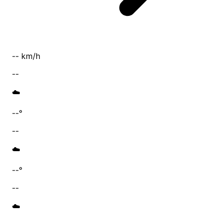
-- km/h
--
☁️
--°
--
☁️
--°
--
☁️