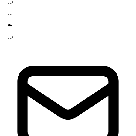
--°
--
☁️
--°